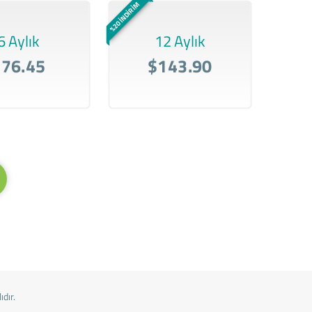
%20 İNDİRİM
6 Aylık
12 Aylık
$76.45
$143.90
dır.