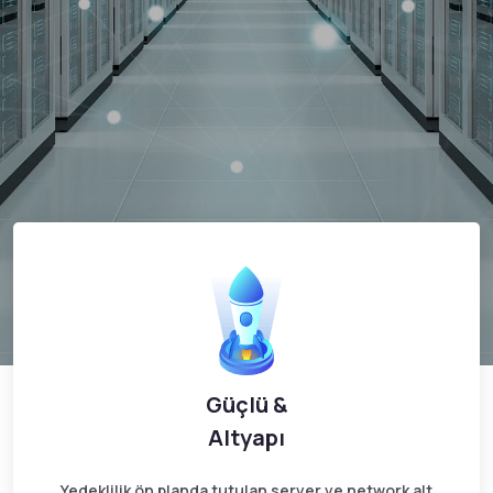
Güçlü &
Altyapı
Yedeklilik ön planda tutulan server ve network alt